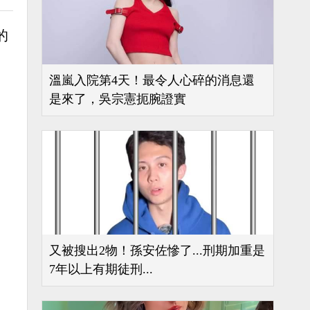
的
溫嵐入院第4天！最令人心碎的消息還
是來了，吳宗憲扼腕證實
又被搜出2物！孫安佐慘了...刑期加重是
7年以上有期徒刑...