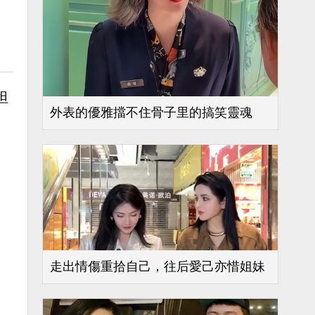
坦
外表的優雅擋不住骨子里的搞笑靈魂
走出情傷重拾自己，往后愛己亦惜姐妹