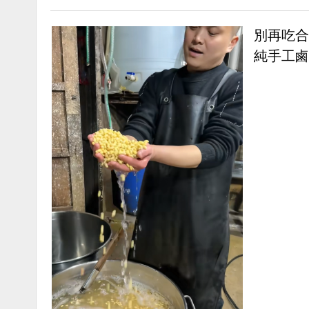
別再吃合
純手工鹵