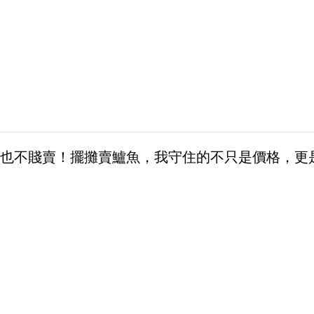
也不賤賣！擺攤賣鱸魚，我守住的不只是價格，更