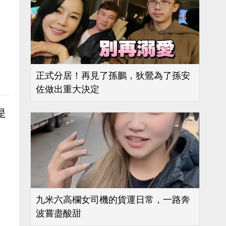
正式分居！再見了孫鵬，狄鶯為了孫安
佐做出重大決定
是
九米六高欄女司機的貨運日常，一路奔
波嘗盡酸甜