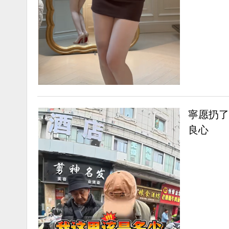
寧愿扔了
良心