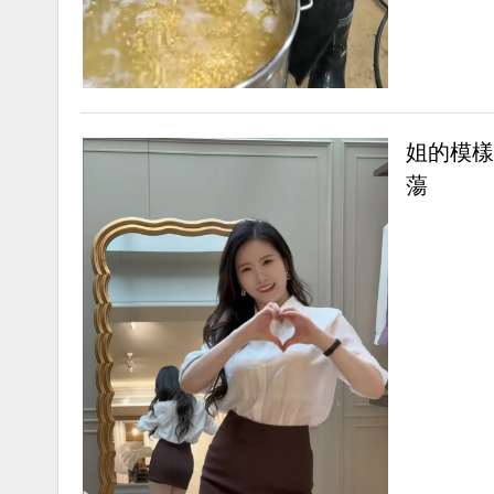
姐的模樣
蕩