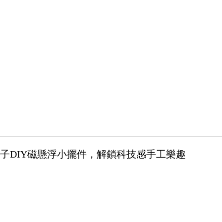
子DIY磁懸浮小擺件，解鎖科技感手工樂趣