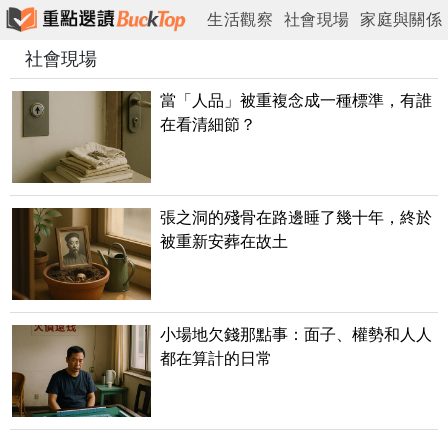
生活觀察
社會現場
家庭與關係
社會現場
情緒與心理
工作與現實
城市與日常
當「人品」被重複念成一種標準，有誰
在看清細節？
張之洞的殘骨在路邊睡了幾十年，終於
被重新安葬在故土
小場地欠錢那點事：面子、權勢和人人
都在算計的日常