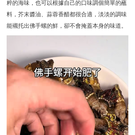
粹的海味，也可以根據自己的口味調個簡單的蘸
料，芥末醬油、蒜蓉香醋都很合適，淡淡的調味
能襯托出佛手螺的鮮，卻不會掩蓋本身的味道。