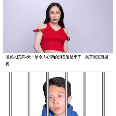
溫嵐入院第4天！最令人心碎的消息還是來了，吳宗憲扼腕證
實