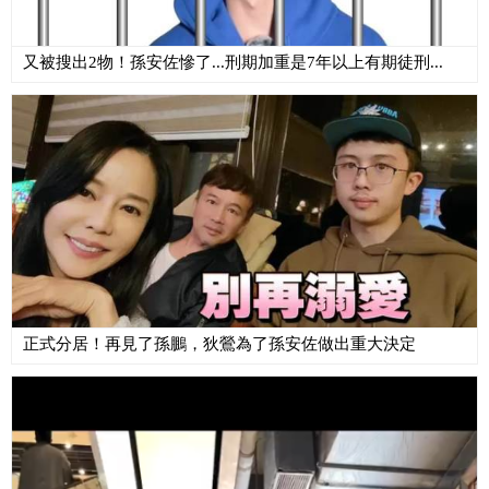
又被搜出2物！孫安佐慘了...刑期加重是7年以上有期徒刑...
正式分居！再見了孫鵬，狄鶯為了孫安佐做出重大決定