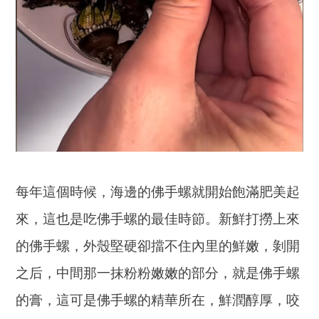
每年這個時候，海邊的佛手螺就開始飽滿肥美起
來，這也是吃佛手螺的最佳時節。新鮮打撈上來
的佛手螺，外殼堅硬卻擋不住內里的鮮嫩，剝開
之后，中間那一抹粉粉嫩嫩的部分，就是佛手螺
的膏，這可是佛手螺的精華所在，鮮潤醇厚，咬