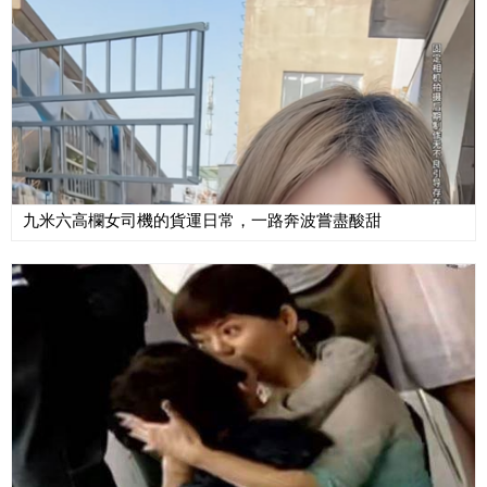
九米六高欄女司機的貨運日常，一路奔波嘗盡酸甜