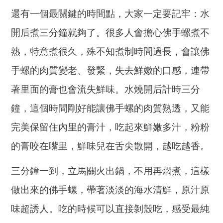
還有一個最關鍵的時間點，大家一定要記牢：水
開后煮三分鐘就夠了。很多人會擔心佛手螺煮不
熟，特意煮很久，殊不知煮制時間過長，會讓佛
手螺的肉質變老、發緊，失去鮮嫩的口感，連帶
著里面的膏也會流失鮮味。水燒開后計時三分
鐘，這個時間剛好能讓佛手螺的肉質熟透，又能
完美保留住內里的膏汁，吃起來鮮嫩多汁，粉粉
的膏咬在嘴里，鮮味兒在舌尖散開，越吃越香。
三分鐘一到，立馬關火出鍋，不用再燜煮，這樣
做出來的佛手螺，帶著淡淡的海水清鮮，原汁原
味超誘人。吃的時候可以直接剝殼吃，感受最純