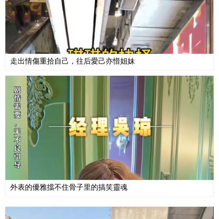
走出情傷重拾自己，往后愛己亦惜姐妹
外表的優雅擋不住骨子里的搞笑靈魂