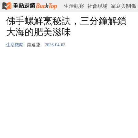
生活觀察
社會現場
家庭與關係
情緒與心理
佛手螺鮮烹秘訣，三分鐘解鎖
工作與現實
城市與日常
大海的肥美滋味
生活觀察
鍾遠聲
2026-04-02