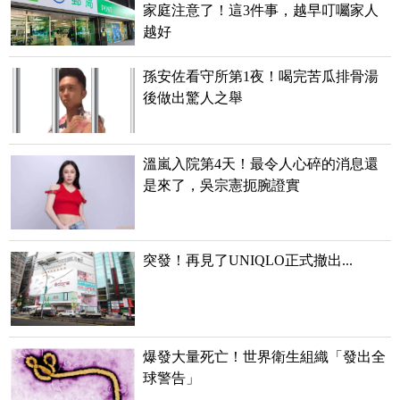
家庭注意了！這3件事，越早叮囑家人
越好
孫安佐看守所第1夜！喝完苦瓜排骨湯
後做出驚人之舉
溫嵐入院第4天！最令人心碎的消息還
是來了，吳宗憲扼腕證實
突發！再見了UNIQLO正式撤出...
爆發大量死亡！世界衛生組織「發出全
球警告」