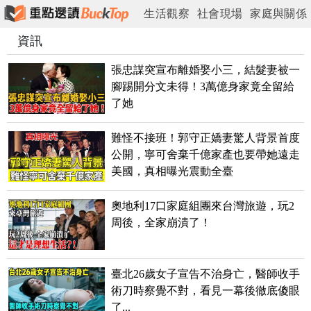
生活觀察
社會現場
家庭與關係
資訊
情緒與心理
工作與現實
城市與日常
張忠謀突宣布離婚娶小三，結髮妻被一
腳踢開分文未得！3萬億身家竟全留給
了她
難怪不接班！郭守正嬌妻驚人背景首度
公開，寧可舍棄千億家產也要帶她遠走
美國，真相曝光震動全臺
奧地利17口家庭組團來台灣旅遊，玩2
周後，全家崩潰了！
臺北26歲女子宣告不治身亡，醫師收手
術刀時察覺不對，看見一幕後徹底傻眼
了...