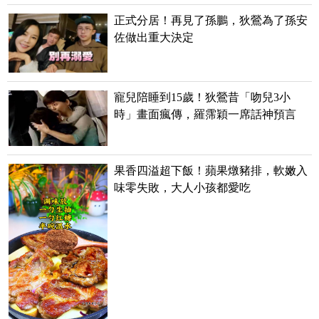
正式分居！再見了孫鵬，狄鶯為了孫安
佐做出重大決定
寵兒陪睡到15歲！狄鶯昔「吻兒3小
時」畫面瘋傳，羅霈穎一席話神預言
果香四溢超下飯！蘋果燉豬排，軟嫩入
味零失敗，大人小孩都愛吃