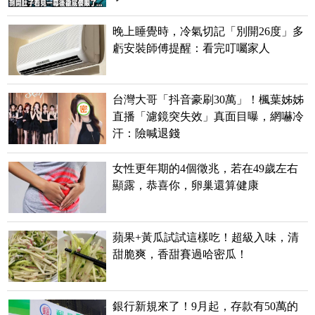
晚上睡覺時，冷氣切記「別開26度」多
虧安裝師傅提醒：看完叮囑家人
台灣大哥「抖音豪刷30萬」！楓葉姊姊
直播「濾鏡突失效」真面目曝，網嚇冷
汗：險喊退錢
女性更年期的4個徵兆，若在49歲左右
顯露，恭喜你，卵巢還算健康
蘋果+黃瓜試試這樣吃！超級入味，清
甜脆爽，香甜賽過哈密瓜！
銀行新規來了！9月起，存款有50萬的