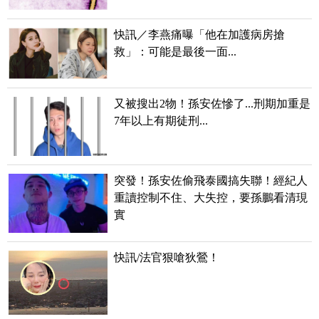
快訊／李燕痛曝「他在加護病房搶
救」：可能是最後一面...
又被搜出2物！孫安佐慘了...刑期加重是
7年以上有期徒刑...
突發！孫安佐偷飛泰國搞失聯！經紀人
重讀控制不住、大失控，要孫鵬看清現
實
快訊/法官狠嗆狄鶯！