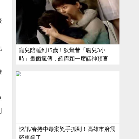
燦
他
寵兒陪睡到15歲！狄鶯昔「吻兒3小
時」畫面瘋傳，羅霈穎一席話神預言
，
雅
早
制
快訊/春捲中毒案兇手抓到！高雄市府震
怒重罰了