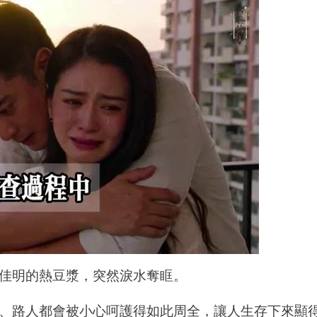
佳明的熱豆漿，突然淚水奪眶。
、路人都會被小心呵護得如此周全，讓人生存下來顯