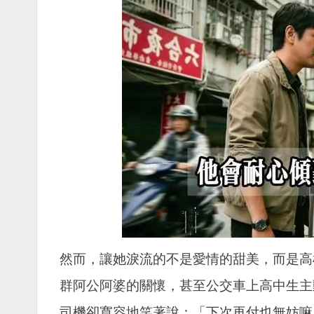
然而，讓她淚流的不是愛情的甜美，而是高
群阿公阿婆的關懷，甚至公交車上高中生主
司機卻寬容地笑著說：「下次再付也無妨嘛