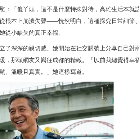
慰：「傻丫頭，這不是什麼特殊對待，高雄生活本就
從根本上崩潰失聲——恍然明白，這種探究日常細節
她從小缺失的真正幸福。
立了深深的親切感。她開始在社交賬號上分享自己對
暖，那頭網友又嚮往成都的精緻。「以前我總覺得幸
鬆、溫暖且真實。」她這樣寫道。