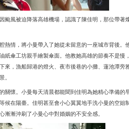
因颱風被迫降落高雄機場，認識了陳佳明，那位帶著
腔熱情，將小曼帶入了她從未留意的一座城市背後。
油紙傘工坊親手繪製傘面。他教她高雄的節奏不是慢
下來，漁船歸港的燈火、夜市後巷的小攤、蓮池潭旁
景。
的關懷。小曼每天清晨都能聞到佳明為她精心準備的
等候在陽臺。佳明甚至會小心翼翼地手洗小曼的空姐
心漸漸沖刷了小曼心中對婚姻的不安全感。