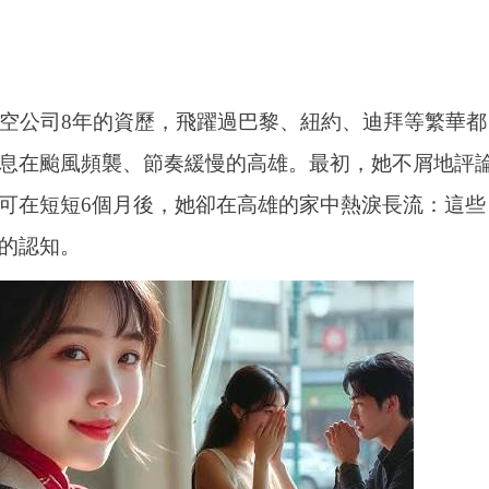
航空公司8年的資歷，飛躍過巴黎、紐約、迪拜等繁華都
息在颱風頻襲、節奏緩慢的高雄。最初，她不屑地評
可在短短6個月後，她卻在高雄的家中熱淚長流：這些
的認知。