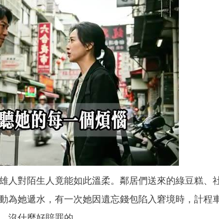
雄人對陌生人竟能如此溫柔。鄰居們送來的綠豆糕、
動為她遞水，有一次她因遺忘錢包陷入窘境時，計程
，沒什麼好賠罪的。