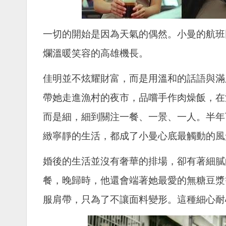
一切的開始是因為天氣的偶然。小曼的航班
爛溫暖笑容的高雄機長。
佳明並不炫耀財富，而是用溫和的話語與滿
帶她走進漁村的夜市，品嚐手作肉燥飯，在
而是細，細到關注一餐、一景、一人。半年
緻寧靜的生活，都成了小曼心底最觸動的風
婚後的生活並沒有奢華的排場，卻有著細膩
餐，晚歸時，他還會端著她最愛的無糖豆漿
服肩帶，只為了不讓面料變形。這種細心耐