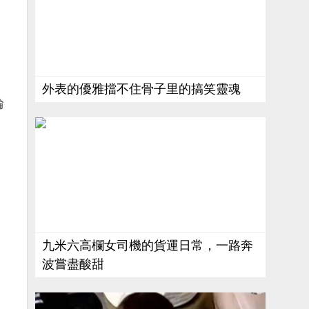
外表的優雅擋不住骨子里的搞笑靈魂
論
九米六高欄女司機的貨運日常，一路奔
波嘗盡酸甜