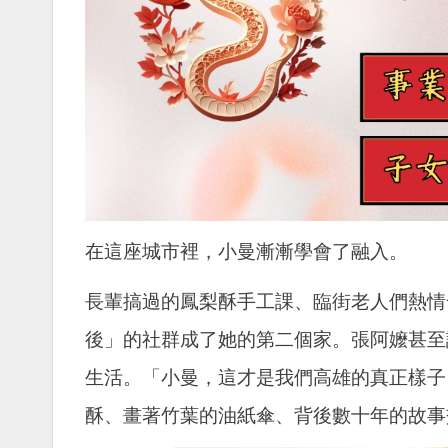
在這座城市裡，小曼漸漸學會了融入。
長輩搞過的鳳梨酥手工課、臨街老人們熱情
後」的社群成了她的第二個家。張阿嬤甚至
生活。「小曼，這才是我們高雄的真正樣子
酥、畫著竹葉的油紙傘、背後數十年的故事