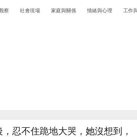
觀察
社會現場
家庭與關係
情緒與心理
工作
後，忍不住跪地大哭，她沒想到，