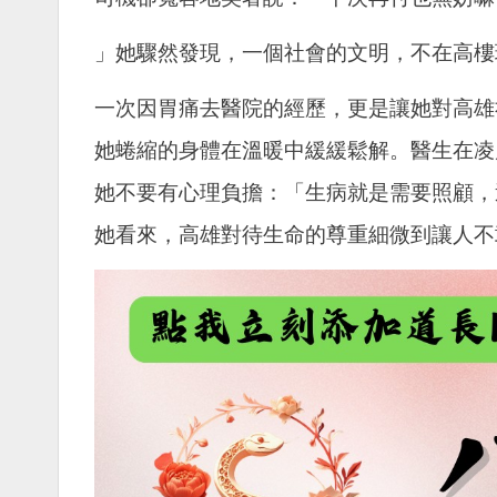
」她驟然發現，一個社會的文明，不在高樓
一次因胃痛去醫院的經歷，更是讓她對高雄
她蜷縮的身體在溫暖中緩緩鬆解。醫生在凌
她不要有心理負擔：「生病就是需要照顧，
她看來，高雄對待生命的尊重細微到讓人不