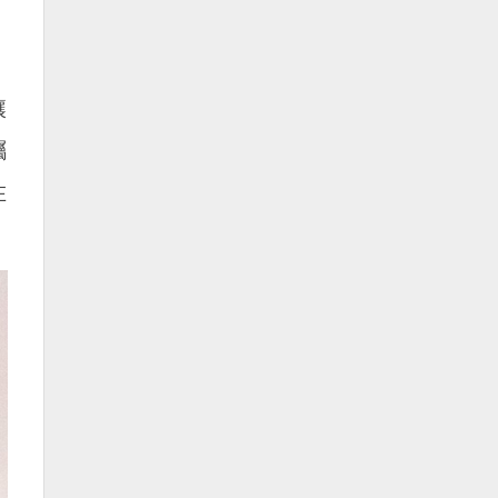
讓
囑
在