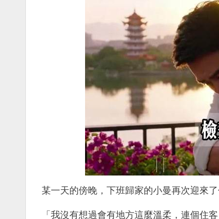
某一天的傍晚，下班歸家的小曼再次迎來了
「我沒有想過會有地方這麼溫柔，連個住客