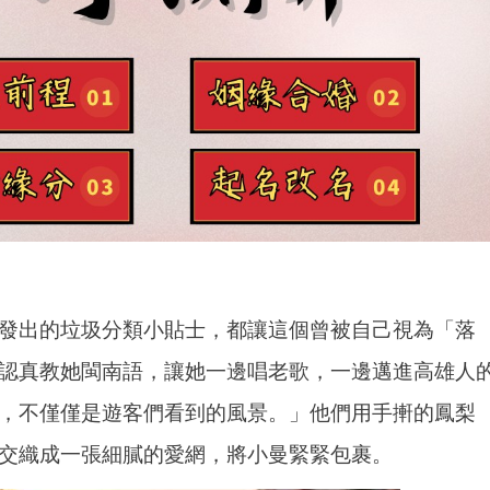
發出的垃圾分類小貼士，都讓這個曾被自己視為「落
認真教她閩南語，讓她一邊唱老歌，一邊邁進高雄人
，不僅僅是遊客們看到的風景。」他們用手搟的鳳梨
交織成一張細膩的愛網，將小曼緊緊包裹。