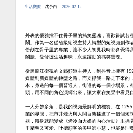
生活觀察
沈予白
2026-02-12
外表的優雅擋不住骨子里的搞笑靈魂，喜歡嘗試各
鬧。作為一名從省級衛視主持人轉型的短視頻創作
份刻在骨子里的專業，讓不少人初見我時都會覺得
鬧騰、愛發掘生活趣味，永遠躍動的搞笑靈魂。
從黑龍江衛視的文藝頻道主持人，到抖音上擁有 1924
媒體到新媒體的轉型之路，而支撐我一路走下來的，
本，身邊的每一個普通人，街邊的每一個小場景，
頭，用不同的角色演繹出來，讓大家在笑聲中看見
一人分飾多角，是我的視頻最鮮明的標簽。在 125
業的界限，把市井煙火與人間百態揉進了一個個短
姐，轉身就能變成《烤冷面大娘的內心活動》里操
里精明又可愛、吐槽顧客的美甲師小慧，也能是理