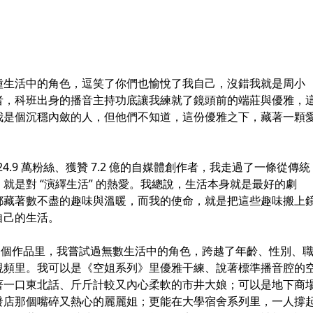
種生活中的角色，逗笑了你們也愉悅了我自己，沒錯我就是周小
者，科班出身的播音主持功底讓我練就了鏡頭前的端莊與優雅，
我是個沉穩內斂的人，但他們不知道，這份優雅之下，藏著一顆
.9 萬粉絲、獲贊 7.2 億的自媒體創作者，我走過了一條從傳統
就是對 “演繹生活” 的熱愛。我總說，生活本身就是最好的劇
都藏著數不盡的趣味與溫暖，而我的使命，就是把這些趣味搬上
自己的生活。
6 個作品里，我嘗試過無數生活中的角色，跨越了年齡、性別、
視頻里。我可以是《空姐系列》里優雅干練、說著標準播音腔的
著一口東北話、斤斤計較又內心柔軟的市井大娘；可以是地下商
發店那個嘴碎又熱心的麗麗姐；更能在大學宿舍系列里，一人撐