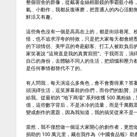
整個宿舍的群像，從戴著金絲框眼鏡的學霸藍小格
氣、小動作，我都反復琢磨，把普通人的內心活動
鮮活又有趣。
這些角色沒有一個是高高在上的，都是街頭巷尾、
怪，也不追求浮夸的特效，只是把大家每天都會經
的下頭情侶、美甲店的奇葩顧客、打工人被欺負后的
家笑著說 “這簡直是我的真實寫照”。于我而言，
自己的身份，去體驗不同人的生活，把煩惱和壓力
是任何事情都替代不了的。
有人問我，每天演這么多角色，會不會覺得累？答
頭演繹生活，逗笑屏幕前的你們，而你們的點贊、評
給我。從最初的 “地下商場” 系列收獲 500 萬粉絲
億，這些數字背后，不是冰冷的流量，而是千萬觀
變成創作的選題，因為我知道，我的搞笑從來不是
當然，我不僅想做一個逗大家開心的創作者，更想
捐助的 100 萬元里，藏在我作為《中國食品報