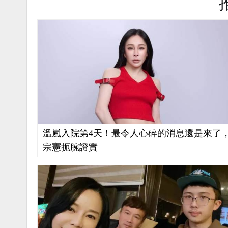
溫嵐入院第4天！最令人心碎的消息還是來了
宗憲扼腕證實