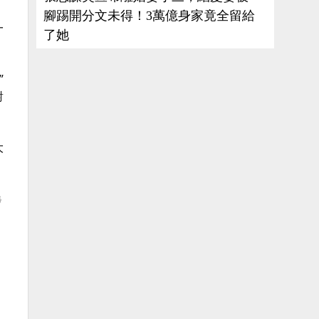
腳踢開分文未得！3萬億身家竟全留給
一
了她
”
對
大