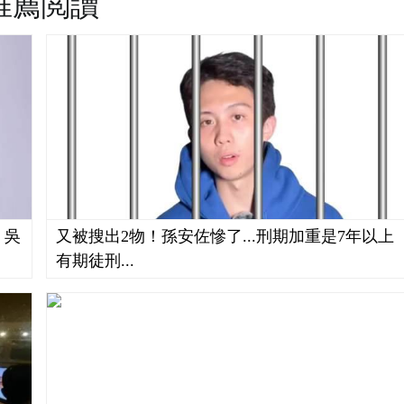
推薦閲讀
，吳
又被搜出2物！孫安佐慘了...刑期加重是7年以上
有期徒刑...