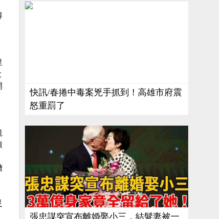
得
里
大
開
快訊/春捲中毒案兇手抓到！高雄市府震
，
怒重罰了
鏡
饋
槽
災
張忠謀突宣布離婚娶小三，結髮妻被一