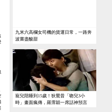
九米六高欄女司機的貨運日常，一路奔
這
波嘗盡酸甜
愛
鏡
職
空
寵兒陪睡到15歲！狄鶯昔「吻兒3小
場
時」畫面瘋傳，羅霈穎一席話神預言
起