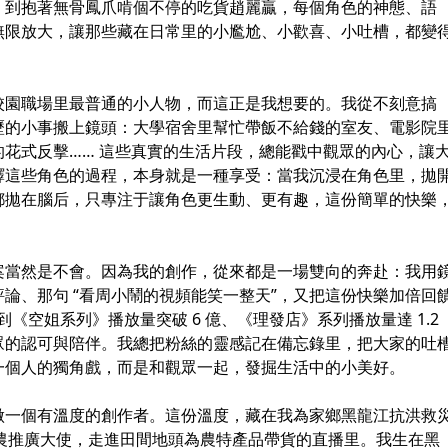
，到抱著無骨鳳爪啃個不停的吃貨趙麗贏，每個角色的神態、語
無限放大，讓那些藏在日常里的小尷尬、小歡喜、小吐槽，都變
校園職場里最普通的小人物，而這正是我想要的。我從不刻意搞
歷的小事搬上鏡頭：大學宿舍里幫忙帶飯不給錢的室友、電影院
花式反擊…… 這些真實的生活片段，總能戳中觀眾的內心，讓
演繹這些角色的過程，本身就是一種享受：當我沉浸在角色里，拋
都拋在腦后，只專注于讓角色更生動、更有趣，這份簡單的快樂
案當然是不會。因為我的創作，從來都是一場雙向的奔赴：我用
論、那句 “看周小鬧的視頻能笑一整天”，又把這份快樂加倍回
，到《空姐系列》播放量突破 6 億、《理發店》系列播放量達 1.2
眾的認可與陪伴。我總把粉絲的靈感記在備忘錄里，把大家的吐
一個人的獨角戲，而是和觀眾一起，發掘生活中的小美好。
做一個有溫度的創作者。這份溫度，藏在我為家鄉黑龍江抗洪救
》助農推廣大使，走進田間地頭為農特產品帶貨的直播里。我生在黑