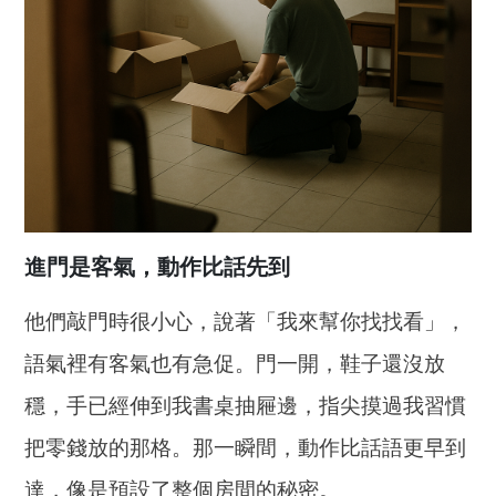
進門是客氣，動作比話先到
他們敲門時很小心，說著「我來幫你找找看」，
語氣裡有客氣也有急促。門一開，鞋子還沒放
穩，手已經伸到我書桌抽屜邊，指尖摸過我習慣
把零錢放的那格。那一瞬間，動作比話語更早到
達，像是預設了整個房間的秘密。