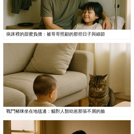
病床裡的甜蜜負擔：被哥哥照顧的那些日子與細節
戰鬥豬咪坐在地毯邊：貓對人類幼崽那張不屑的臉