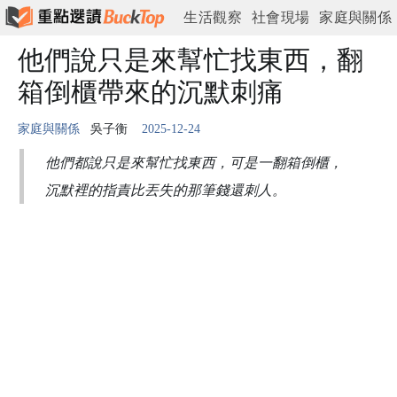
生活觀察
社會現場
家庭與關係
情緒與心理
他們說只是來幫忙找東西，翻
工作與現實
城市與日常
箱倒櫃帶來的沉默刺痛
家庭與關係
吳子衡
2025-12-24
他們都說只是來幫忙找東西，可是一翻箱倒櫃，
沉默裡的指責比丟失的那筆錢還刺人。