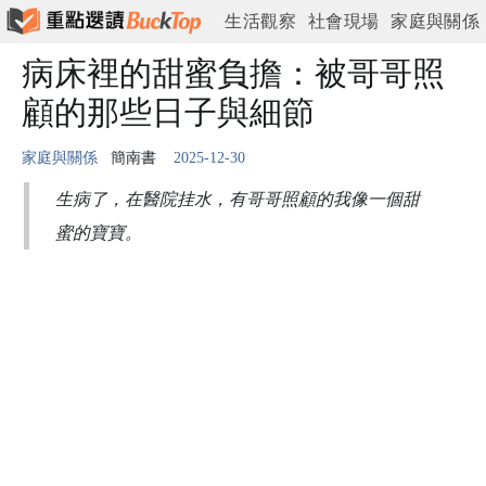
生活觀察
社會現場
家庭與關係
情緒與心理
病床裡的甜蜜負擔：被哥哥照
工作與現實
城市與日常
顧的那些日子與細節
家庭與關係
簡南書
2025-12-30
生病了，在醫院挂水，有哥哥照顧的我像一個甜
蜜的寶寶。