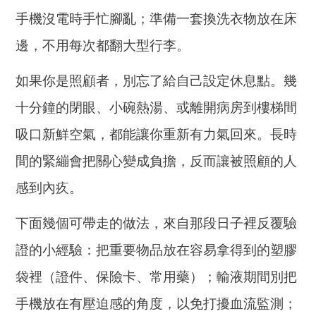
手機沒電時手忙腳亂；準備一套換洗衣物放在床
邊，不用每次都翻大型行李。
如果你是照顧者，別忘了給自己設定休息點。幾
十分鐘的閉眼、小碗熱湯、或離開病房到樓梯間
吸口新鮮空氣，都能讓你重新有力氣回來。長時
間的緊繃會把關心變成負擔，反而讓被照顧的人
感到內疚。
下面幾個可帶走的做法，來自那段日子裡反覆驗
證的小經驗：把重要物品放在容易拿得到的塑膠
袋裡（證件、保險卡、常用藥）；輸液期間別把
手機放在有壓迫感的角度，以免打擾血流監測；