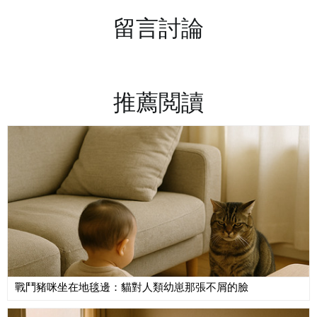
留言討論
推薦閲讀
戰鬥豬咪坐在地毯邊：貓對人類幼崽那張不屑的臉