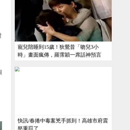
對
寵兒陪睡到15歲！狄鶯昔「吻兒3小
時」畫面瘋傳，羅霈穎一席話神預言
個
快訊/春捲中毒案兇手抓到！高雄市府震
怒重罰了