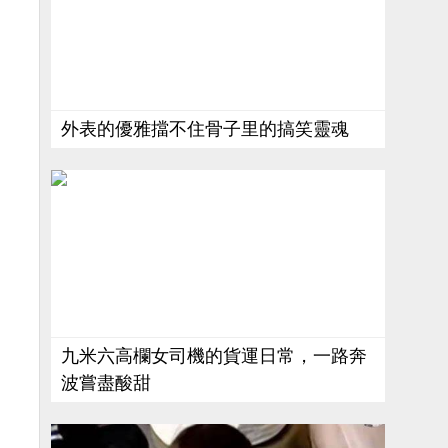
外表的優雅擋不住骨子里的搞笑靈魂
九米六高欄女司機的貨運日常，一路奔
波嘗盡酸甜