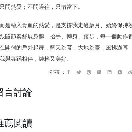
只問熱愛；不問過往，只惜當下。
而是融入骨血的熱愛，是支撐我走過歲月、始終保持
跟隨節奏舒展身體，抬手、轉身、踏步，每一個動作
在開闊的戶外起舞，藍天為幕，大地為臺，風拂過耳
我與舞蹈相伴，純粹又美好。
分享到：
留言討論
推薦閲讀