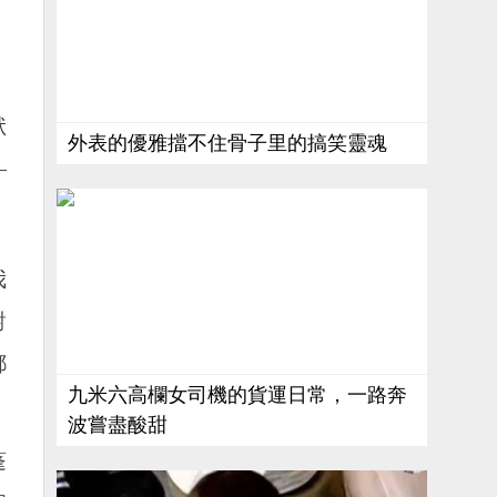
狀
外表的優雅擋不住骨子里的搞笑靈魂
—
我
對
都
九米六高欄女司機的貨運日常，一路奔
波嘗盡酸甜
蓬