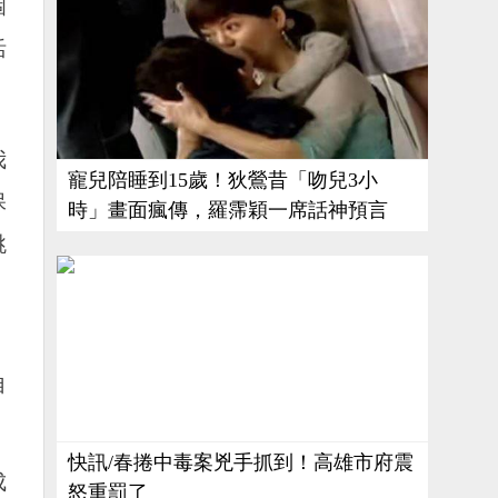
個
活
我
寵兒陪睡到15歲！狄鶯昔「吻兒3小
保
時」畫面瘋傳，羅霈穎一席話神預言
跳
。
自
快訊/春捲中毒案兇手抓到！高雄市府震
成
怒重罰了