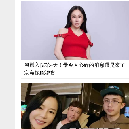
溫嵐入院第4天！最令人心碎的消息還是來了
宗憲扼腕證實