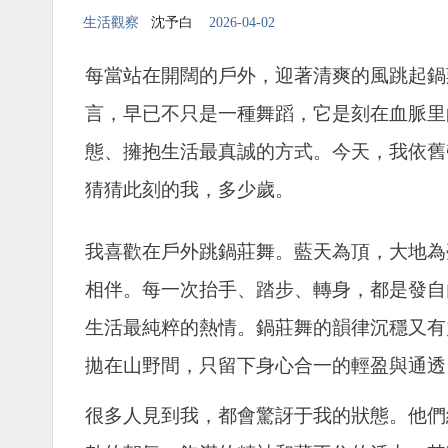
生活觀察
沈予白
2026-04-02
每當站在開闊的戶外，迎著清爽的風跳起鍋
言，早已不只是一種舞蹈，它是刻在血脈里
態、擁抱生活最真誠的方式。今天，我依舊
猜猜此刻的我，多少歲。
我喜歡在戶外跳鍋莊舞。藍天為頂，大地為
相伴。每一次抬手、踏步、轉身，都是發自
生活最純粹的熱情。鍋莊舞的韻律沉穩又有
拋在山野間，只留下身心合一的輕盈與通透
很多人見到我，都會驚訝于我的狀態。他們