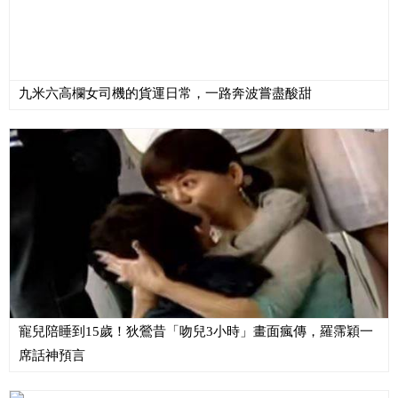
九米六高欄女司機的貨運日常，一路奔波嘗盡酸甜
寵兒陪睡到15歲！狄鶯昔「吻兒3小時」畫面瘋傳，羅霈穎一
席話神預言