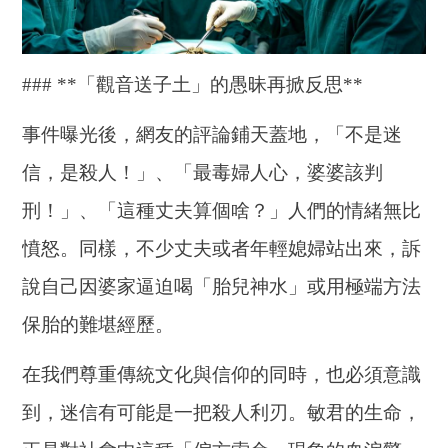
### **「觀音送子土」的愚昧再掀反思**
事件曝光後，網友的評論鋪天蓋地，「不是迷
信，是殺人！」、「最毒婦人心，婆婆該判
刑！」、「這種丈夫算個啥？」人們的情緒無比
憤怒。同樣，不少丈夫或者年輕媳婦站出來，訴
說自己因婆家逼迫喝「胎兒神水」或用極端方法
保胎的難堪經歷。
在我們尊重傳統文化與信仰的同時，也必須意識
到，迷信有可能是一把殺人利刃。敏君的生命，