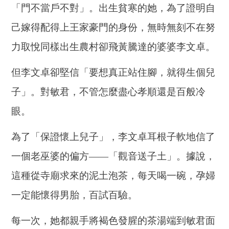
「門不當戶不對」。出生貧寒的她，為了證明自
己嫁得配得上王家豪門的身份，無時無刻不在努
力取悅同樣出生農村卻飛黃騰達的婆婆李文卓。
但李文卓卻堅信「要想真正站住腳，就得生個兒
子」。對敏君，不管怎麼盡心孝順還是百般冷
眼。
為了「保證懷上兒子」，李文卓耳根子軟地信了
一個老巫婆的偏方——「觀音送子土」。據說，
這種從寺廟求來的泥土泡茶，每天喝一碗，孕婦
一定能懷得男胎，百試百驗。
每一次，她都親手將褐色發腥的茶湯端到敏君面