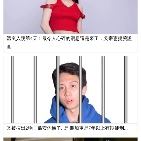
溫嵐入院第4天！最令人心碎的消息還是來了，吳宗憲扼腕證
實
又被搜出2物！孫安佐慘了...刑期加重是7年以上有期徒刑...