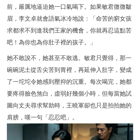
前，嚴厲地逼迫她一口氣喝下。如果敏君微微皺
眉，李文卓就會語氣冰冷地說：「命苦的窮女孩
求都求不到進我們王家的機會，你就再忍這點苦
吧！為你也為你肚子裡的孩子。」
她不敢說不，她甚至不敢逃。敏君只覺得，那一
碗碗泥土從舌尖苦到胃裡，再延伸入肚字，變成
了一坨坨令她感到壓抑的沉重。每次喝完，她都
要疼得臉色煞白，虛弱好幾個小時，但每當她試
圖向丈夫尋求幫助時，王曉軍卻也只是拍拍她的
肩膀，嘆一句「忍忍吧」。