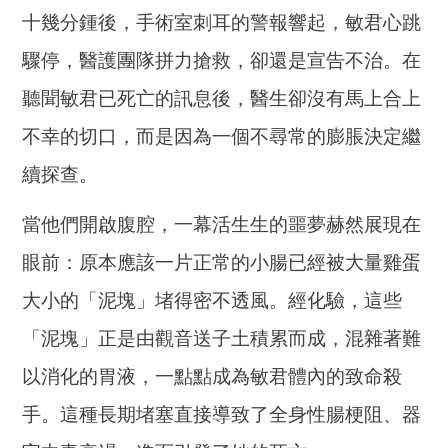
十幾分鍾後，手術室刺耳的警報響起，敏君心跳
驟停，醫護團隊拼力搶救，卻還是宣告不治。在
聽聞敏君已死亡的訊息後，醫生卻沒有馬上合上
不幸的切口，而是因為一個不尋常的膨脹決定繼
續探查。
當他們開啟腹腔，一幕活生生的噩夢赫然展現在
眼前：原本應該一片正常的小腸已經被大量雞蛋
大小的「泥塊」堵得密不透風。經化驗，這些
「泥塊」正是由觀音送子土積累而成，混雜著難
以消化的胃液，一點點成為敏君體內的致命殺
手。這種長期堵塞直接導致了全身性腸梗阻、器