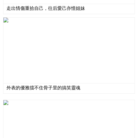
走出情傷重拾自己，往后愛己亦惜姐妹
外表的優雅擋不住骨子里的搞笑靈魂