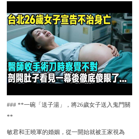
### **一碗「送子湯」，將26歲女子送入鬼門關
**
敏君和王曉軍的婚姻，從一開始就被王家視為