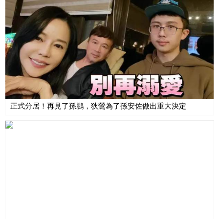
正式分居！再見了孫鵬，狄鶯為了孫安佐做出重大決定