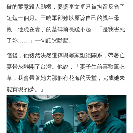
確的蓄意殺人動機，婆婆李文卓只被拘留反省了
短短一個月。王曉軍卻難以原諒自己的親生母
親，他跪在妻子的墓碑前長跪不起，「是我害死
了妳……」一句話哭斷腸。
隨後，他毅然決然選擇與婆家斷絕關系，帶著亡
妻骨灰離開了台灣。他說，「妻子生前喜歡薰衣
草，我會帶著她去那個有花海的天堂，完成她未
能實現的夢。」