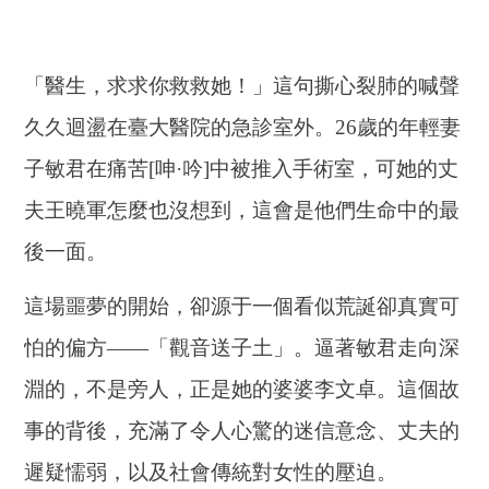
「醫生，求求你救救她！」這句撕心裂肺的喊聲
久久迴盪在臺大醫院的急診室外。26歲的年輕妻
子敏君在痛苦[呻·吟]中被推入手術室，可她的丈
夫王曉軍怎麼也沒想到，這會是他們生命中的最
後一面。
這場噩夢的開始，卻源于一個看似荒誕卻真實可
怕的偏方——「觀音送子土」。逼著敏君走向深
淵的，不是旁人，正是她的婆婆李文卓。這個故
事的背後，充滿了令人心驚的迷信意念、丈夫的
遲疑懦弱，以及社會傳統對女性的壓迫。