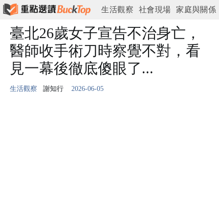
生活觀察
社會現場
家庭與關係
情緒與心理
臺北26歲女子宣告不治身亡，
工作與現實
城市與日常
醫師收手術刀時察覺不對，看
見一幕後徹底傻眼了...
生活觀察
謝知行
2026-06-05