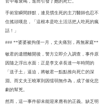
官中毒衰竭，進而引發了她的死亡。
手術室瞬間靜默，連見慣生死的主刀醫師也忍不
住搖頭嘆息，「這根本是吃土活活把人吃死的瘋
話！」
### **婆婆被拘僅一月，丈夫痛別，再無家庭**
敏君的遺體離開後，警方立即介入調查，事件原
因隨之浮出水面：正是李文卓長達一年時間的
「送子土」逼迫，將敏君一點點推向死亡的深
淵。而丈夫王曉軍則因懦弱無作為，成了催化悲
劇的幫兇。
然而，這一事件卻未能迎來應有的正義。缺乏明