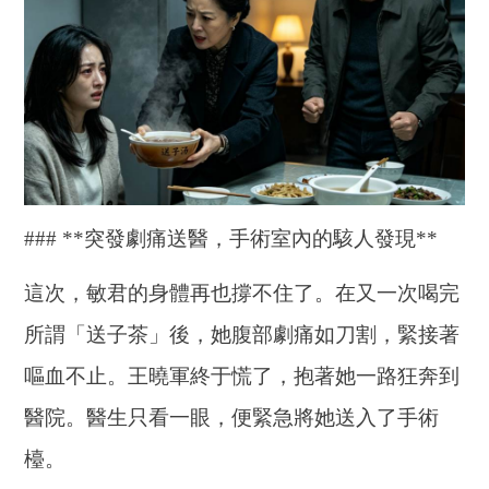
### **突發劇痛送醫，手術室內的駭人發現**
這次，敏君的身體再也撐不住了。在又一次喝完
所謂「送子茶」後，她腹部劇痛如刀割，緊接著
嘔血不止。王曉軍終于慌了，抱著她一路狂奔到
醫院。醫生只看一眼，便緊急將她送入了手術
檯。