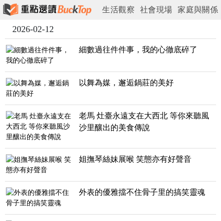
生活觀察
社會現場
家庭與關係
2026-02-12
情緒與心理
工作與現實
城市與日常
細數過往件件事，我的心徹底碎了
以舞為媒，邂逅鍋莊的美好
老馬 灶臺永遠支在大西北 等你來聽風
沙里釀出的美食傳說
姐撫琴絲妹展喉 笑態亦有好聲音
外表的優雅擋不住骨子里的搞笑靈魂