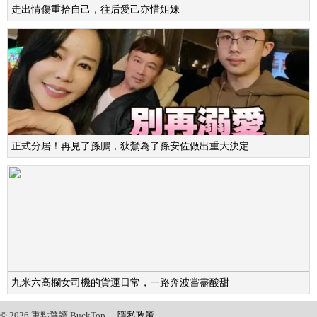
走出情傷重拾自己，往后愛己亦惜姐妹
正式分居！再見了孫鵬，狄鶯為了孫安佐做出重大決定
九米六高欄女司機的貨運日常，一路奔波嘗盡酸甜
© 2026 重點選讀 BuckTop
隱私政策