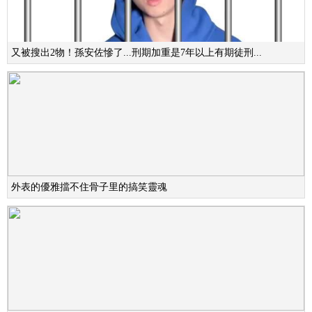
又被搜出2物！孫安佐慘了...刑期加重是7年以上有期徒刑...
外表的優雅擋不住骨子里的搞笑靈魂