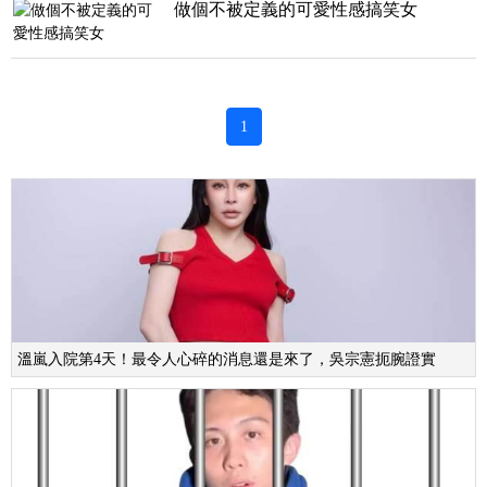
做個不被定義的可愛性感搞笑女
1
溫嵐入院第4天！最令人心碎的消息還是來了，吳宗憲扼腕證實